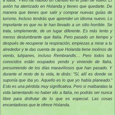
a Italia.” Pero ha habido un cambio en el plan de vuelo. El
avión ha aterrizado en Holanda y tienes que quedarte. De
manera que tienes que salir y comprar nuevas guías de
turismo. Incluso tendrás que aprender un idioma nuevo. Lo
importante es que no te han llevado a un sitio horrible. Se
trata, simplemente, de un lugar diferente. Es más lento y
menos deslumbrante que Italia. Pero pasado un tiempo y
después de recuperar la respiración, empiezas a mirar a tu
alrededor y te das cuenta de que Holanda tiene molinos de
viento, tulipanes, incluso Rembrandts… Pero todos tus
conocidos están ocupados yendo y viniendo de Italia,
presumiendo de los días maravillosos que han pasado. Y
durante el resto de tu vida, te dirás: “Sí, allí es donde se
suponía que iba yo. Aquello es lo que yo había planeado.”
Esto es una pérdida muy significativa. Pero si malbaratas la
vida lamentando no haber ido a Italia, no podrás ser nunca
libre para disfrutar de lo que es especial. Las cosas
encantadoras que te ofrece Holanda.