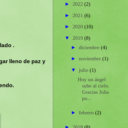
►
2022
(2)
►
2021
(6)
►
2020
(10)
▼
2019
(8)
lado .
►
diciembre
(4)
►
noviembre
(1)
ar lleno de paz y
▼
julio
(1)
Hoy un ángel
iendo.
sube al cielo.
Gracias Julia
po...
►
febrero
(2)
►
2018
(8)